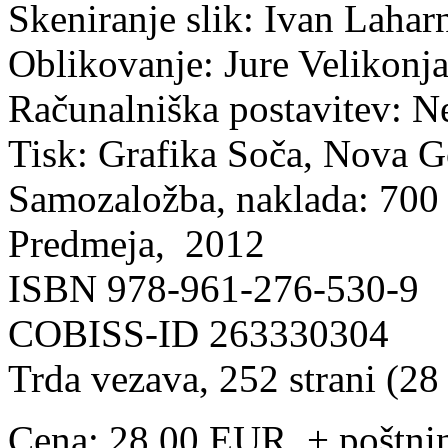
Skeniranje slik: Ivan Lahar
Oblikovanje: Jure Velikonj
Računalniška postavitev: N
Tisk: Grafika Soča, Nova G
Samozaložba, naklada: 700
Predmeja, 2012
ISBN 978-961-276-530-9
COBISS-ID 263330304
Trda vezava, 252 strani (2
Cena: 28,00 EUR + poštni