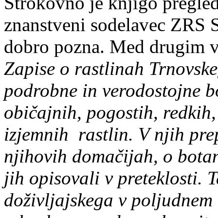
Strokovno je knjigo pregled 
znanstveni sodelavec ZRS 
dobro pozna. Med drugim v
Zapise o rastlinah Trnovsk
podrobne in verodostojne b
običajnih, pogostih, redkih,
izjemnih rastlin. V njih pr
njihovih domačijah, o botani
jih opisovali v preteklosti. 
doživljajskega v poljudnem