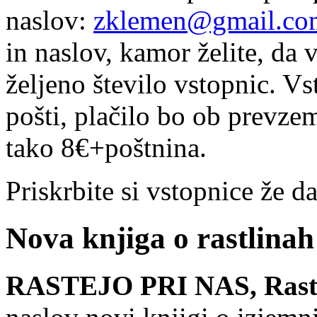
naslov:
zklemen@gmail.co
in naslov, kamor želite, da
željeno število vstopnic. V
pošti, plačilo bo ob prevze
tako 8€+poštnina.
Priskrbite si vstopnice že d
Nova knjiga o rastlina
RASTEJO PRI NAS, Rastl