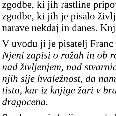
zgodbe, ki jih rastline prip
zgodbe, ki jih je pisalo živ
narave nekdaj in danes. Knji
V uvodu ji je pisatelj Fran
Njeni zapisi o rožah in ob 
nad življenjem, nad stvarni
njih sije hvaležnost, da nam 
tisto, kar iz knjige žari v b
dragocena.